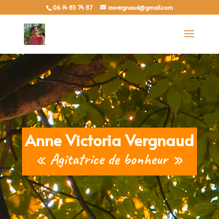
06 14 85 74 87
av.vergnaud@gmail.com
Lecteur
vidéo
Anne Victoria Vergnaud
« Agitatrice de bonheur »