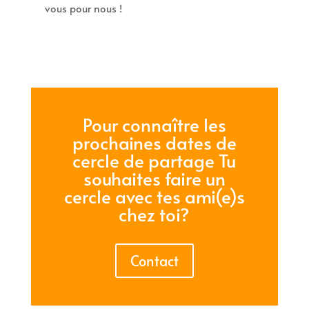
vous pour nous !
Pour connaître les
prochaines dates de
cercle de partage Tu
souhaites faire un
cercle avec tes ami(e)s
chez toi?
Contact